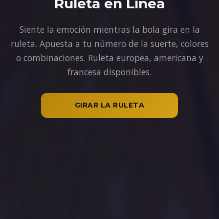
Ruleta en Línea
Siente la emoción mientras la bola gira en la
ruleta. Apuesta a tu número de la suerte, colores
o combinaciones. Ruleta europea, americana y
francesa disponibles.
GIRAR LA RULETA