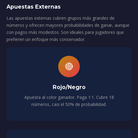
Apuestas Externas
Las apuestas externas cubren grupos más grandes de
números y ofrecen mayores probabilidades de ganar, aunque
con pagos más modestos. Son ideales para jugadores que
prefieren un enfoque más conservador.
🔴
Rojo/Negro
Apuesta al color ganador. Paga 1:1. Cubre 18
números, casi el 50% de probabilidad.