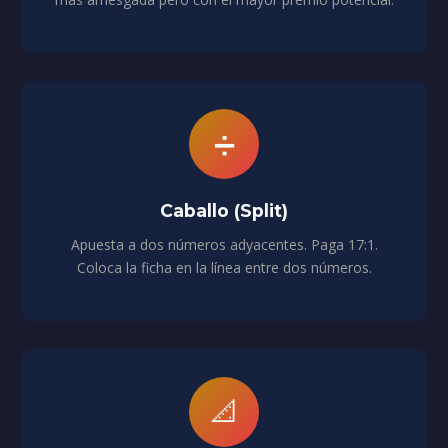
➗
Caballo (Split)
Apuesta a dos números adyacentes. Paga 17:1.
Coloca la ficha en la línea entre dos números.
📐